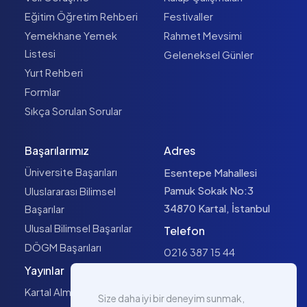
Eğitim Öğretim Rehberi
Festivaller
Yemekhane Yemek
Rahmet Mevsimi
Listesi
Geleneksel Günler
Yurt Rehberi
Formlar
Sıkça Sorulan Sorular
Başarılarımız
Adres
Üniversite Başarıları
Esentepe Mahallesi
Pamuk Sokak No:3
Uluslararası Bilimsel
34870 Kartal, İstanbul
Başarılar
Ulusal Bilimsel Başarılar
Telefon
DÖGM Başarıları
0216 387 15 44
Yayınlar
E-posta
Kartal Almanak
249352@meb.k12.tr
Size daha iyi bir deneyim sunmak,